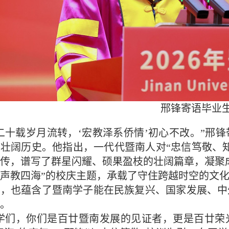
邢锋寄语毕业
二十载岁月流转，‘宏教泽系侨情’初心不改。”邢
壮阔历史。他指出，一代代暨南人对“忠信笃敬、
传，谱写了群星闪耀、硕果盈枝的壮阔篇章，凝聚
声教四海”的校庆主题，承载了守住跨越时空的文
义，也蕴含了暨南学子能在民族复兴、国家发展、中
。
同学们，你们是百廿暨南发展的见证者，更是百廿荣