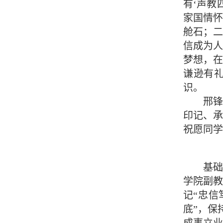
有‘声教
家国情
舱石；
信成为
梦想，
谦逊有
识。
邢
印记、承
祝愿同学
基础
学院副
记“忠信
底”，保