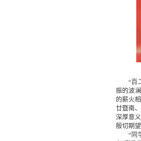
“百
振的波澜
的薪火相
廿暨南、
深厚意
殷切期望
“