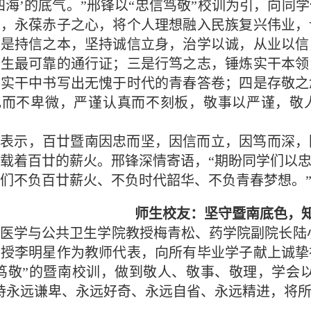
四海’的底气。”邢锋以“忠信笃敬”校训为引，向
怀，永葆赤子之心，将个人理想融入民族复兴伟业，
二是持信之本，坚持诚信立身，治学以诚，从业以信
人生最可靠的通行证；三是行笃之志，锤炼实干本领
在实干中书写出无愧于时代的青春答卷；四是存敬之
礼而不卑微，严谨认真而不刻板，敬事以严谨，敬人
锋表示，百廿暨南因忠而坚，因信而立，因笃而深，
载着百廿的薪火。邢锋深情寄语，“期盼同学们以
们不负百廿薪火、不负时代韶华、不负青春梦想。
师生校友：坚守暨南底色，
医学与公共卫生学院教授梅青松、药学院副院长陆
教授李明星作为教师代表，向所有毕业学子献上诚挚
笃敬”的暨南校训，做到敬人、敬事、敬理，学会以
持永远谦卑、永远好奇、永远自省、永远精进，将