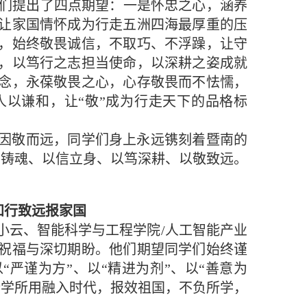
同学们提出了四点期望：一是怀忠之心，涵养
让家国情怀成为行走五洲四海最厚重的压
，始终敬畏诚信，不取巧、不浮躁，让守
，以笃行之志担当使命，以深耕之姿成就
念，永葆敬畏之心，心存敬畏而不怯懦，
以谦和，让“敬”成为行走天下的品格标
因敬而远，同学们身上永远镌刻着暨南的
忠铸魂、以信立身、以笃深耕、以敬致远。
”
知行致远报家国
小云、智能科学与工程学院/人工智能产业
祝福与深切期盼。他们期望同学们始终谨
“严谨为方”、以“精进为剂”、以“善意为
所学所用融入时代，报效祖国，不负所学，