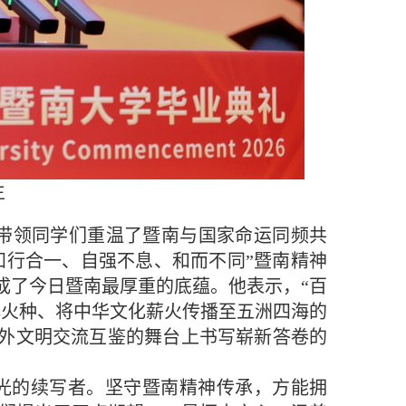
生
锋带领同学们重温了暨南与国家命运同频共
知行合一、自强不息、和而不同”暨南精神
成了今日暨南最厚重的底蕴。他表示，“百
化火种、将中华文化薪火传播至五洲四海的
外文明交流互鉴的舞台上书写崭新答卷的
光的续写者。坚守暨南精神传承，方能拥