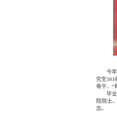
今年
究生59
骨干、“
毕业
院院士
念。