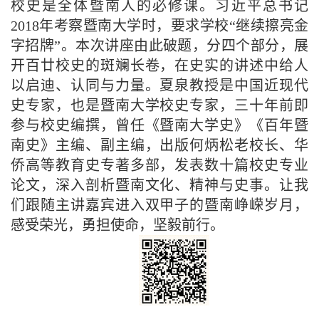
校史是全体暨南人的必修课。习近平总书记
2018年考察暨南大学时，要求学校“继续擦亮金
字招牌”。本次讲座由此破题，分四个部分，展
开百廿校史的斑斓长卷，在史实的讲述中给人
以启迪、认同与力量。夏泉教授是中国近现代
史专家，也是暨南大学校史专家，三十年前即
参与校史编撰，曾任《暨南大学史》《百年暨
南史》主编、副主编，出版何炳松老校长、华
侨高等教育史专著多部，发表数十篇校史专业
论文，深入剖析暨南文化、精神与史事。让我
们跟随主讲嘉宾进入双甲子的暨南峥嵘岁月，
感受荣光，勇担使命，坚毅前行。