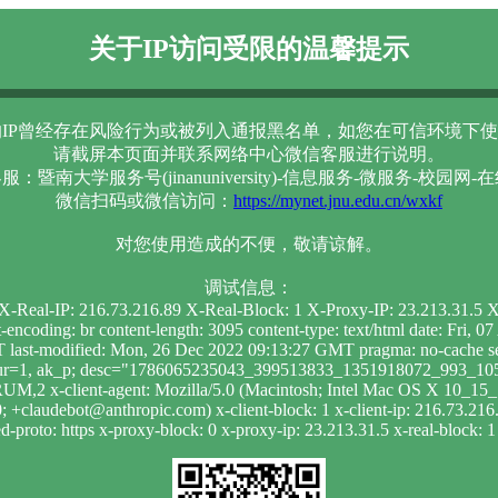
关于IP访问受限的温馨提示
IP曾经存在风险行为或被列入通报黑名单，如您在可信环境下使
请截屏本页面并联系网络中心微信客服进行说明。
服：暨南大学服务号(jinanuniversity)-信息服务-微服务-校园网-
微信扫码或微信访问：
https://mynet.jnu.edu.cn/wxkf
对您使用造成的不便，敬请谅解。
调试信息：
1 X-Real-IP: 216.73.216.89 X-Real-Block: 1 X-Proxy-IP: 23.213.31.5
t-encoding: br content-length: 3095 content-type: text/html date: Fr
 last-modified: Mon, 26 Dec 2022 09:13:27 GMT pragma: no-cache se
; dur=1, ak_p; desc="1786065235043_399513833_1351918072_993_1051
RUM,2 x-client-agent: Mozilla/5.0 (Macintosh; Intel Mac OS X 10_1
 +claudebot@anthropic.com) x-client-block: 1 x-client-ip: 216.73.216.
-proto: https x-proxy-block: 0 x-proxy-ip: 23.213.31.5 x-real-block: 1