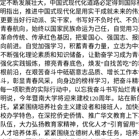
定不断发展壮大，中国式现代化道路必定得到国际
坤明指出，推进中国式现代化是用实干成就未来的伟
，更要当好行动派、实干家，书写好不负时代、不负
稳青春航向，始终以国家民族命运为己任，自觉用习
扬革命传统、传承红色基因，把爱国心、强国志、报
推向前进。自觉加强学习，积蓄青春力量，立志为中
，不断强化理论素质和知识储备，让勤奋学习成为青
强化实践锻炼，擦亮青春底色，焕发“自找苦吃”
扎根前沿，在艰苦奋斗中砥砺意志品质、增长工作本
奋斗，彰显青春风采，向身边的榜样学习，把奋斗精
每一项职责的实际行动中，以忘我奋斗书写灿烂青
明说，今年暨南大学将迎来建校120周年。站在
嘱托，紧紧围绕培养社会主义建设者和接班人，加快
侨校办学特色，在深挖侨史侨情、推广华文教育上下
队伍，大力弘扬教育家精神，优化人才“引育留用”
平人才培养体系，紧紧围绕立德树人根本任务，培养