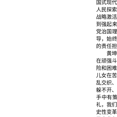
国式现
人民探
战略激
到强起来
党治国理
导，始终
的责任担
黄
在顽强
险和困
儿女在
乱交织
躲不开
手中有
礼，我
史性变