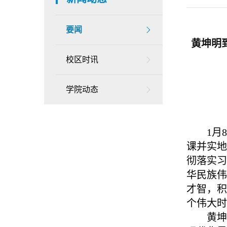
要闻
黄坤明
校区时讯
学院动态
1月
课并实
彻落实
华民族
才智，
个伟大时
黄