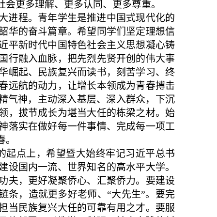
社会更多理解、更多认同、更多尊重。
大进程。青年学生是推进中国式现代化的
韶华的奋斗篇章。希望同学们坚定理想信
近平新时代中国特色社会主义思想凝心铸
国行融入血脉，把先烈先贤开创的伟大事
华崛起、民族复兴而读书，刻苦学习、终
春远航的动力，让增长本领成为青春搏击
的精气神，主动深入基层、深入群众，下沉
领，拔节成长为堪当大任的栋梁之材。始
神落实在做好每一件事情、完成每一项工
春。
新的起点上，希望暨大始终牢记习近平总书
建设国内一流、世界知名的高水平大学。
功夫，更好凝聚侨心、汇聚侨力。要建设
链条，造就更多好老师、“大先生”。要完
担当民族复兴大任的可靠有用之才。要服