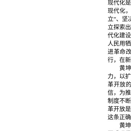
现代化
现代化
立”、坚
立探索
代化建
人民用
进革命
行，在新
黄
力，以
革开放
信，为
制度不
革开放
这条正确
黄