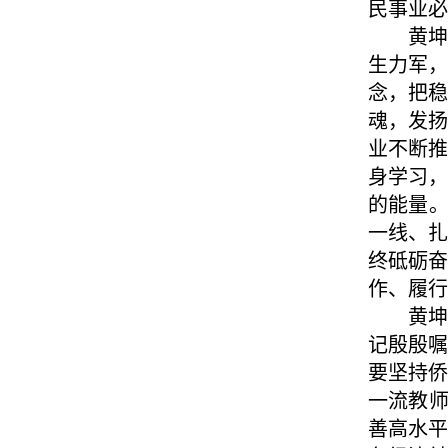
民事业必
黄
生力军
念，把
魂，发
业不断
身学习
的能量。
一线、
终砥砺
作、履行
黄坤
记殷殷
要坚持
一流教师
善高水