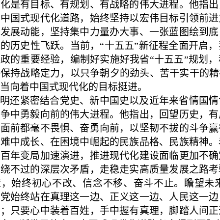
代化是有目标、有规划、有战略的伟大进程。他指出
索中国式现代化道路，始终坚持以宏伟目标引领前进
活发展动能，坚持集中力量办大事、一张蓝图绘到底
的历史性飞跃。当前，“十五五”新征程全面开启
政的重要经验，编制好实施好我省“十五五”规划
保持战略定力，以只争朝夕的劲头、苦干实干的精
当向着中国式现代化的目标挺进。
坤明还紧密结合党史、新中国史以及近年来省情国情
斗争中勇毅向前的伟大进程。他指出，回望历史，有
难面前都毫不畏惧、奋勇向前，以坚韧不拔的斗争赢
苦难中成长、在困境中崛起的民族品格、民族精神。
、百年变局加速演进，推进现代化建设面临更加不确
、绕不过的深层次矛盾，走稳走实高质量发展之路考
策，始终初心不改、信念不移、奋斗不止。瞻望未
们党始终站在真理这一边、正义这一边、人民这一边
革；只要心中装着百姓，手中握有真理，脚踏人间正