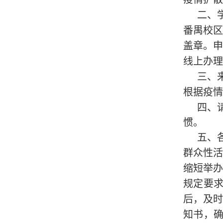
二、
番禺校
盖章。
线上办理
三、
根据疫情
四、
惯。
五、
群众性
缩短举
规定要
后，及
知书，