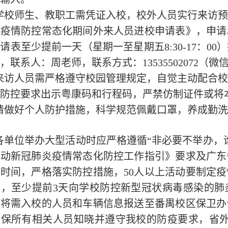
学校师生、教职工需凭证入校，校外人员实行来访
区疫情防控常态化期间外来人员进校申请表》，申请
申请表至少提前一天（星期一至星期五
8:30-17
：
00
）
，联系人：周老师，联系方式：
13535502072
（微
来访人员需严格遵守校园管理规定，自觉主动配合
防控要求
出示粤康码和行程码，严禁仿制证件或将
请做好个人防护措施，科学规范佩戴口罩，养成勤
各单位举办大型活动时应严格遵循“非必要不举办，
活动新冠肺炎疫情常态化防控工作指引》要求及广东
办时间，严格落实防控措施，
50
人以上活动要制定疫
求，至少提前
3
天向学校防控新型冠状病毒感染的肺
时将需入校的人员和车辆信息报送至番禺校区保卫办
确保所有相关人员知晓并遵守我校的防疫要求，省