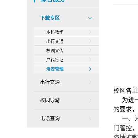
下载专区
本科教学
出行交通
校园宣传
户籍签证
治安管理
出行交通
校区各单
为进
校园导游
的要求
，
一、
电话查询
门管控
疫情扩散