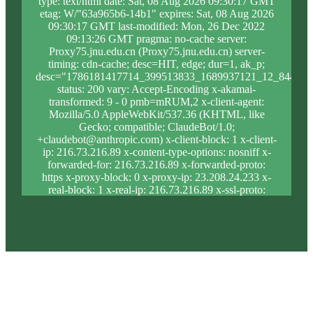
type: text/html date: Sat, 08 Aug 2026 09:30:17 GMT
etag: W/"63a965b6-14b1" expires: Sat, 08 Aug 2026
09:30:17 GMT last-modified: Mon, 26 Dec 2022
09:13:26 GMT pragma: no-cache server:
Proxy75.jnu.edu.cn (Proxy75.jnu.edu.cn) server-
timing: cdn-cache; desc=HIT, edge; dur=1, ak_p;
desc="1786181417714_399513833_1689937121_12_844_12
status: 200 vary: Accept-Encoding x-akamai-
transformed: 9 - 0 pmb=mRUM,2 x-client-agent:
Mozilla/5.0 AppleWebKit/537.36 (KHTML, like
Gecko; compatible; ClaudeBot/1.0;
+claudebot@anthropic.com) x-client-block: 1 x-client-
ip: 216.73.216.89 x-content-type-options: nosniff x-
forwarded-for: 216.73.216.89 x-forwarded-proto:
https x-proxy-block: 0 x-proxy-ip: 23.208.24.233 x-
real-block: 1 x-real-ip: 216.73.216.89 x-ssl-proto:
TLSv1.3