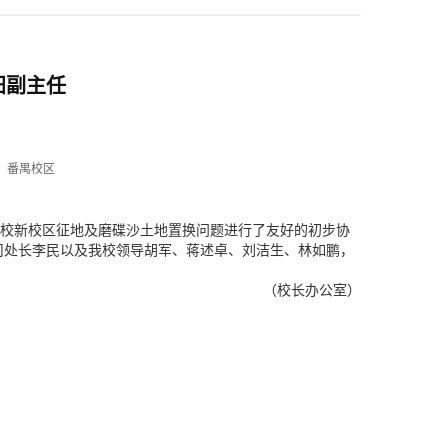
阳副主任
：番禺校区
我校新校区征地及磨碟沙土地置换问题进行了友好的初步协
司处长李民以及我校领导胡军、蒋述卓、刘洁生、林如鹏，
（校长办公室）